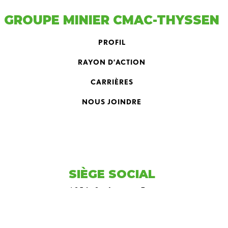
GROUPE MINIER CMAC-THYSSEN
PROFIL
RAYON D’ACTION
CARRIÈRES
NOUS JOINDRE
SIÈGE SOCIAL
1254, 3e Avenue Est
Val-d’Or (Québec)
Canada J9P 0J6
Téléphone: 819 874-8303