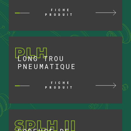
FICHE
PRODUIT
PLH
LONG TROU
PNEUMATIQUE
FICHE
PRODUIT
SPLH II