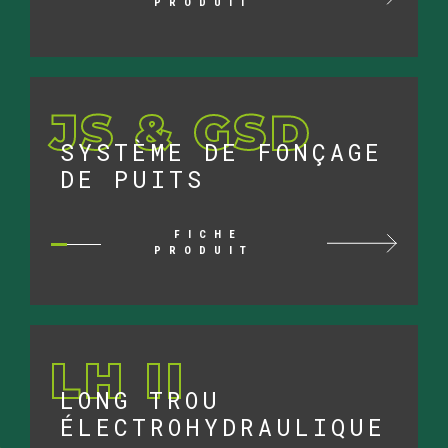
PRODUIT
JS & GSD
SYSTÈME DE FONÇAGE
DE PUITS
FICHE
PRODUIT
LH II
LONG TROU
ÉLECTROHYDRAULIQUE