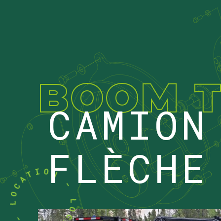
BOOM 
CAMION
FLÈCHE
O
I
N
T
-
A
C
L
O
O
L
C
A