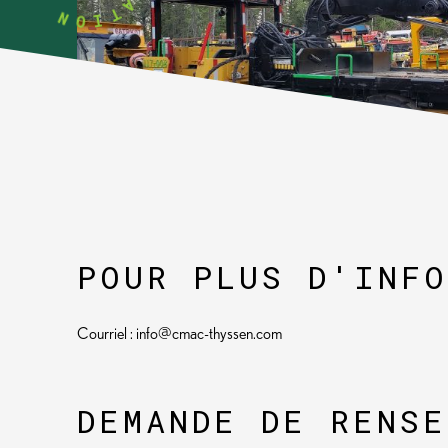
-
T
I
N
O
POUR PLUS D'INF
Courriel : info@cmac-thyssen.com
DEMANDE DE RENS