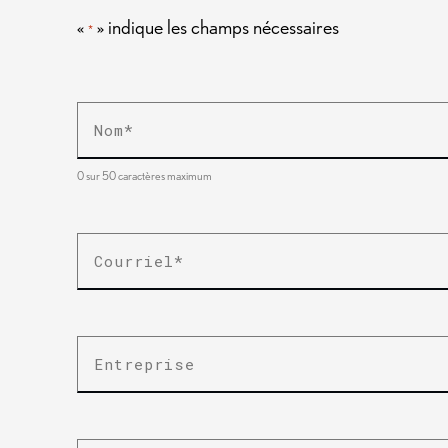
«
» indique les champs nécessaires
*
Nom
*
0 sur 50 caractères maximum
E-
mail
*
Entreprise