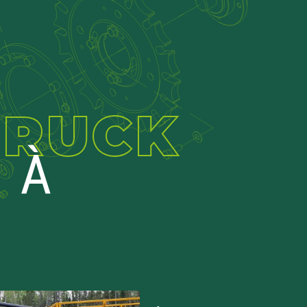
TRUCK
 À