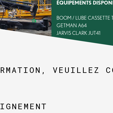
ÉQUIPEMENTS DISPON
BOOM / LUBE CASSETTE
GETMAN A64
JARVIS CLARK JUT41
M40
M60
MACLEAN BT3
MACLEAN LR3
ORMATION, VEUILLEZ C
RDH 600R
EIGNEMENT