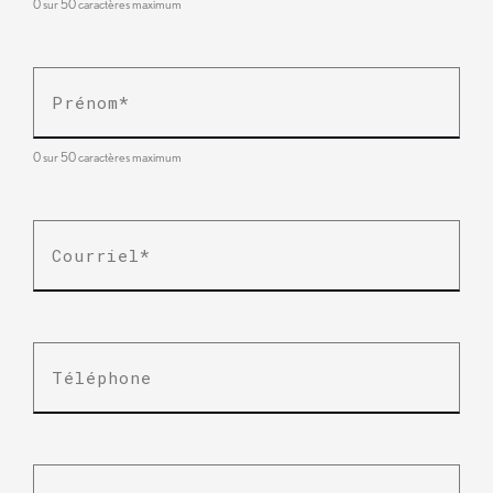
0 sur 50 caractères maximum
Prénom
*
0 sur 50 caractères maximum
E-
mail
*
Téléphone
Entreprise