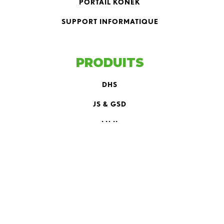
PORTAIL KONEK
SUPPORT INFORMATIQUE
PRODUITS
DHS
JS & GSD
LH II
PLH
SPLH II
ÉQUIPEMENTS
CHARGEUSE NAVETTE