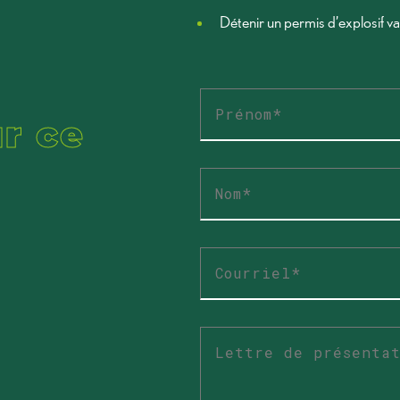
Détenir un permis d’explosif val
r ce
Prénom
*
Nom
*
Courriel
*
Lettre
de
présentation