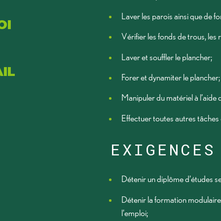
Laver les parois ainsi que de for
OI
Vérifier les fonds de trous, les r
Laver et souffler le plancher;
IL
Forer et dynamiter le plancher;
Manipuler du matériel à l’aide 
Effectuer toutes autres tâches
EXIGENCES
Détenir un diplôme d’études se
Détenir la formation modulaire d
l’emploi;