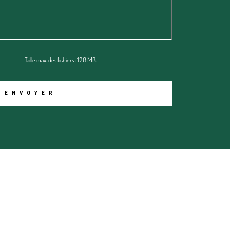
Taille max. des fichiers : 128 MB.
PRODUITS
DHS
JS & GSD