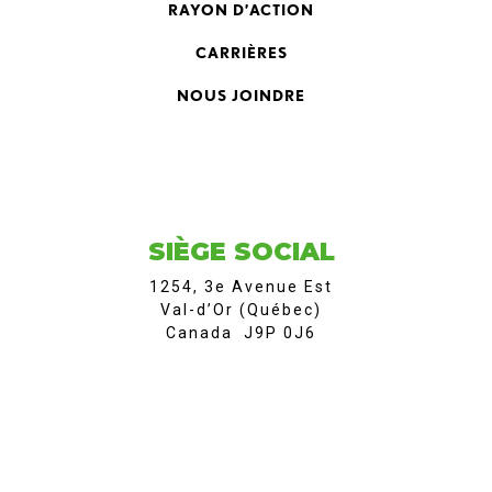
RAYON D’ACTION
CARRIÈRES
NOUS JOINDRE
SIÈGE SOCIAL
1254, 3e Avenue Est
Val-d’Or (Québec)
Canada J9P 0J6
Téléphone: 819 874-8303
Télécopieur: 819 874-8316
info@cmac-thyssen.com